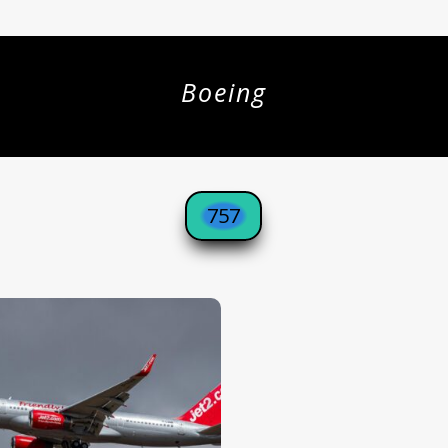
Boeing
757