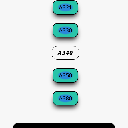
A321
A330
A340
A350
A380